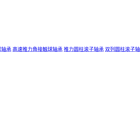
球轴承
高速推力角接触球轴承
推力圆柱滚子轴承
双列圆柱滚子轴