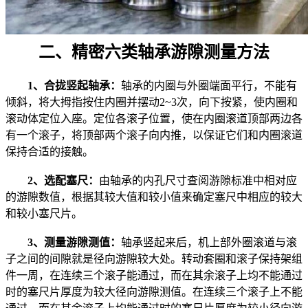
二、精密六类轴承游隙测量方法
1、合拢竖起轴承：
轴承的内圈与外圈端面平行，不能有
倾斜，将大拇指按住内圈并摆动2~3次，向下按紧，使内圈和
滚动体定位入座。定位各滚子位置，使在内圈滚道顶部两边各
有一个滚子，将顶部两个滚子向内推，以保证它们和内圈滚道
保持合适的接触。
2、选配塞尺：
由轴承的内孔尺寸查阅游隙标准中相对应
的游隙数值，根据其较大值和较小值来确定塞尺中相应的较大
和较小塞尺片。
3、测量游隙测值：
轴承竖起来后，机上部外圈滚道与滚
子之间的间隙就是径向游隙较大处。转动套圈和滚子保持架组
件一周，在连续三个滚子能通过，而在其余滚子上均不能通过
时的塞尺片厚度为较大径向游隙测值。在连续三个滚子上不能