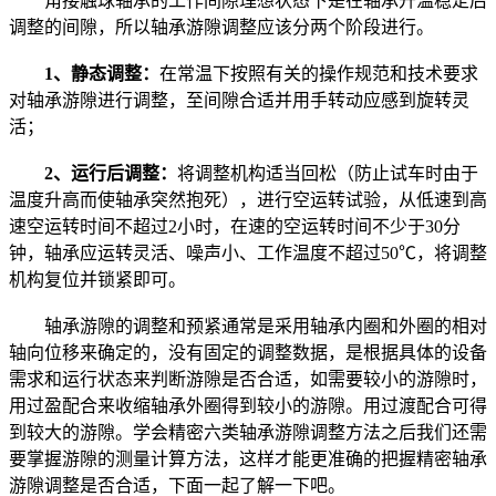
角接触球轴承的工作间隙理想状态下是在轴承升温稳定后
调整的间隙，所以轴承游隙调整应该分两个阶段进行。
1、静态调整：
在常温下按照有关的操作规范和技术要求
对轴承游隙进行调整，至间隙合适并用手转动应感到旋转灵
活；
2、运行后调整：
将调整机构适当回松（防止试车时由于
温度升高而使轴承突然抱死），进行空运转试验，从低速到高
速空运转时间不超过2小时，在速的空运转时间不少于30分
钟，轴承应运转灵活、噪声小、工作温度不超过50℃，将调整
机构复位并锁紧即可。
轴承游隙的调整和预紧通常是采用轴承内圈和外圈的相对
轴向位移来确定的，没有固定的调整数据，是根据具体的设备
需求和运行状态来判断游隙是否合适，如需要较小的游隙时，
用过盈配合来收缩轴承外圈得到较小的游隙。用过渡配合可得
到较大的游隙。学会精密六类轴承游隙调整方法之后我们还需
要掌握游隙的测量计算方法，这样才能更准确的把握精密轴承
游隙调整是否合适，下面一起了解一下吧。