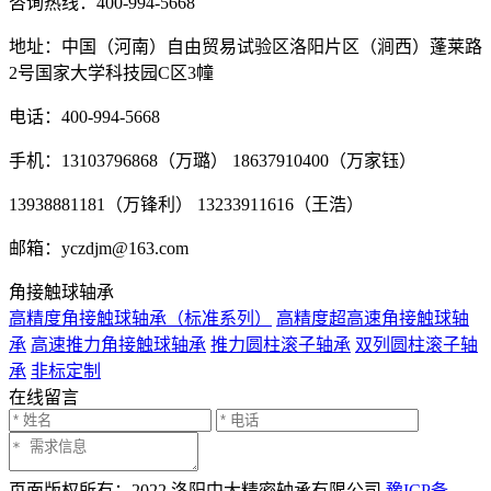
咨询热线：
400-994-5668
地址：中国（河南）自由贸易试验区洛阳片区（涧西）蓬莱路
2号国家大学科技园C区3幢
电话：400-994-5668
手机：13103796868（万璐） 18637910400（万家钰）
13938881181（万锋利） 13233911616（王浩）
邮箱：yczdjm@163.com
角接触球轴承
高精度角接触球轴承（标准系列）
高精度超高速角接触球轴
承
高速推力角接触球轴承
推力圆柱滚子轴承
双列圆柱滚子轴
承
非标定制
在线留言
页面版权所有：2022 洛阳中大精密轴承有限公司
豫ICP备