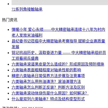
72系列角接触轴承
热门资讯
情暖小年 爱心永续——中大精密轴承连续十八年为村内
老人发放米油福利
县纪委书记莅临中大精密轴承考察指导 赋能企业高质量
发展
铭记抗战历史，汲取奋进力量 —— 中大精密轴承组织员
工观看阅兵盛典
六类轴承滚道黑皮是怎么造成的？形成原因及预防措施
六类轴承表面粗糙程度对轴承性能的影响
精密六类轴承日常保养方法步骤及注意事项
六类轴承怎么用热油清洗？滚油清理方法
六类轴承怎么判断正反装？判断方法及区别
六类轴承滚动体烧伤是什么原因？如何解决？
什么是双列六类轴承？特点及结构变型形式