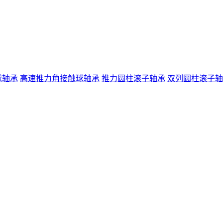
球轴承
高速推力角接触球轴承
推力圆柱滚子轴承
双列圆柱滚子轴