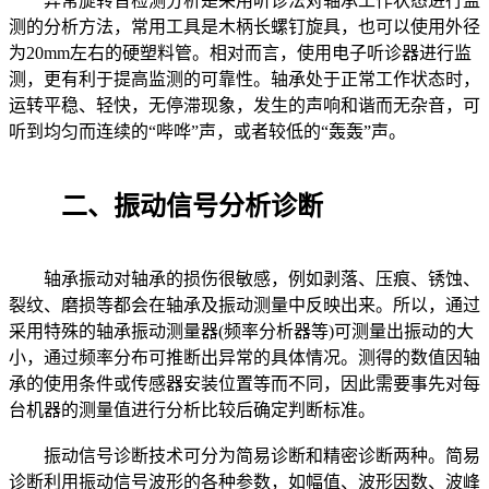
异常旋转音检测分析是采用听诊法对轴承工作状态进行监
测的分析方法，常用工具是木柄长螺钉旋具，也可以使用外径
为20mm左右的硬塑料管。相对而言，使用电子听诊器进行监
测，更有利于提高监测的可靠性。轴承处于正常工作状态时，
运转平稳、轻快，无停滞现象，发生的声响和谐而无杂音，可
听到均匀而连续的“哔哗”声，或者较低的“轰轰”声。
二、振动信号分析诊断
轴承振动对轴承的损伤很敏感，例如剥落、压痕、锈蚀、
裂纹、磨损等都会在轴承及振动测量中反映出来。所以，通过
采用特殊的轴承振动测量器(频率分析器等)可测量出振动的大
小，通过频率分布可推断出异常的具体情况。测得的数值因轴
承的使用条件或传感器安装位置等而不同，因此需要事先对每
台机器的测量值进行分析比较后确定判断标准。
振动信号诊断技术可分为简易诊断和精密诊断两种。简易
诊断利用振动信号波形的各种参数，如幅值、波形因数、波峰