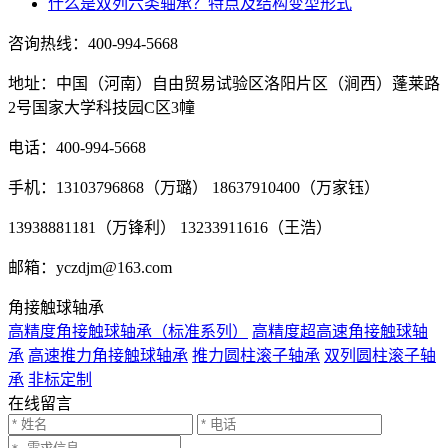
什么是双列六类轴承？特点及结构变型形式
咨询热线：
400-994-5668
地址：中国（河南）自由贸易试验区洛阳片区（涧西）蓬莱路
2号国家大学科技园C区3幢
电话：400-994-5668
手机：13103796868（万璐） 18637910400（万家钰）
13938881181（万锋利） 13233911616（王浩）
邮箱：yczdjm@163.com
角接触球轴承
高精度角接触球轴承（标准系列）
高精度超高速角接触球轴
承
高速推力角接触球轴承
推力圆柱滚子轴承
双列圆柱滚子轴
承
非标定制
在线留言