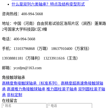
什么是双列六类轴承？特点及结构变型形式
咨询热线：
400-994-5668
地址：中国（河南）自由贸易试验区洛阳片区（涧西）蓬莱路
2号国家大学科技园C区3幢
电话：400-994-5668
手机：13103796868（万璐） 18637910400（万家钰）
13938881181（万锋利） 13233911616（王浩）
邮箱：yczdjm@163.com
角接触球轴承
高精度角接触球轴承（标准系列）
高精度超高速角接触球轴
承
高速推力角接触球轴承
推力圆柱滚子轴承
双列圆柱滚子轴
承
非标定制
在线留言