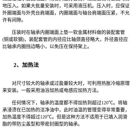
地压入。如果大批量安装时，可采用液压机。压入时，应保证
外圈端面与外壳台肩端面，内圈端面与轴台肩端面压紧，不允
许有间隙。
压装时在轴承内圈端面上垫一软金属材料做的装配套管
(铜或软钢)，装配套管的内径应比轴颈直径略大，外径直径应
比轴承内圈挡边略小，以免压在保持架上。
2、加热法
对尺寸较大的轴承或过盈量较大时，可利用热胀冷缩原理
来安装。一般采用油浴加热或电感应加热方法。
任何情况下，轴承的温度都不得加热到超过120℃。将轴
承浸渍在已加热的洁净油中，此时油温的管理变得非常重要，
加热温度不得超过120℃。但是这种方法不适用于已填入润滑
脂的带防尘盖型和带密封圈型的轴承。