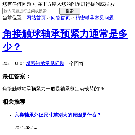
您有任何问题 可在下方键入您的问题进行提问或搜索
当前位置：
网站首页
>
问答首页
>
精密轴承常见问题
角接触球轴承预紧力通常是多
少？
2021-03-04
精密轴承常见问题
1 个回答
最佳答案：
角接触球轴承预紧力一般是轴承额定动载荷的1% 。
相关推荐
六类轴承外径尺寸差别大的原因是什么？
2021-08-14