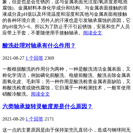
象，但是也是会生锈的，这与金属表面光洁度(氧浓度差电池
腐蚀)、金属材料本身化学成分和结构、与金属表面接触的溶
液成分及pH值以及环境温度和湿度和其他与金属表面相接触
的各种环境介质；另外人的汗液也是引发轴承腐蚀的原因，它
的pH值为5~6。所以为了防止手汗引起锈蚀，安装和生产人员
应带上手套，不要随便用手接触轴承。
阅读全文
酸洗处理对轴承有什么作用？
2021-08-27
1 个回答
2369
一般根据酸洗的作用分为两种，一种是酸洗清洁金属表面，又
称化学清洁，例如磷化前酸洗、电镀前酸洗、酸洗去除金属表
面氧化皮、毛刺等；另一种作用是酸洗检查金属表面缺陷，又
称酸洗检查或烧伤腐蚀，它归属于一种检测技术，一般常使用
硝酸冷酸洗。
阅读全文
六类轴承旋转灵敏度差是什么原因？
2021-08-20
1 个回答
2171
这一点的主要原因是由于保持架兜孔直径小，造成与钢球间无