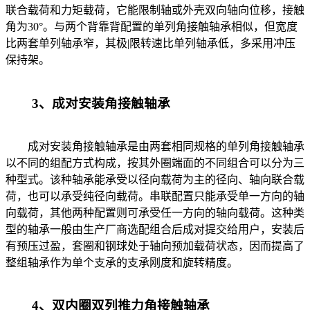
联合载荷和力矩载荷，它能限制轴或外壳双向轴向位移，接触
角为30°。与两个背靠背配置的单列角接触轴承相似，但宽度
比两套单列轴承窄，其极|限转速比单列轴承低，多采用冲压
保持架。
3、成对安装角接触轴承
成对安装角接触轴承是由两套相同规格的单列角接触轴承
以不同的组配方式构成，按其外圈端面的不同组合可以分为三
种型式。该种轴承能承受以径向载荷为主的径向、轴向联合载
荷，也可以承受纯径向载荷。串联配置只能承受单一方向的轴
向载荷，其他两种配置则可承受任一方向的轴向载荷。这种类
型的轴承一般由生产厂商选配组合后成对提交给用户，安装后
有预压过盈，套圈和钢球处于轴向预加载荷状态，因而提高了
整组轴承作为单个支承的支承刚度和旋转精度。
4、双内圈双列推力角接触轴承