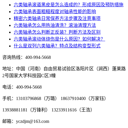
六类轴承滚道黑皮是怎么造成的？形成原因及预防措施
六类轴承表面粗糙程度对轴承性能的影响
精密六类轴承日常保养方法步骤及注意事项
六类轴承怎么用热油清洗？滚油清理方法
六类轴承怎么判断正反装？判断方法及区别
六类轴承滚动体烧伤是什么原因？如何解决？
什么是双列六类轴承？特点及结构变型形式
咨询热线：
400-994-5668
地址：中国（河南）自由贸易试验区洛阳片区（涧西）蓬莱路
2号国家大学科技园C区3幢
电话：400-994-5668
手机：13103796868（万璐） 18637910400（万家钰）
13938881181（万锋利） 13233911616（王浩）
邮箱：yczdjm@163.com