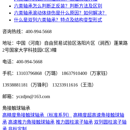
六类轴承怎么判断正反装？判断方法及区别
六类轴承滚动体烧伤是什么原因？如何解决？
什么是双列六类轴承？特点及结构变型形式
咨询热线：
400-994-5668
地址：中国（河南）自由贸易试验区洛阳片区（涧西）蓬莱路
2号国家大学科技园C区3幢
电话：400-994-5668
手机：13103796868（万璐） 18637910400（万家钰）
13938881181（万锋利） 13233911616（王浩）
邮箱：yczdjm@163.com
角接触球轴承
高精度角接触球轴承（标准系列）
高精度超高速角接触球轴
承
高速推力角接触球轴承
推力圆柱滚子轴承
双列圆柱滚子轴
承
非标定制