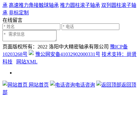
承
高速推力角接触球轴承
推力圆柱滚子轴承
双列圆柱滚子轴
承
非标定制
在线留言
页面版权所有：2022 洛阳中大精密轴承有限公司
豫ICP备
10203268号
豫公网安备41032902000331号
技术支持：尚贤
科技
网站XML
网站首页
电话咨询
返回顶
部