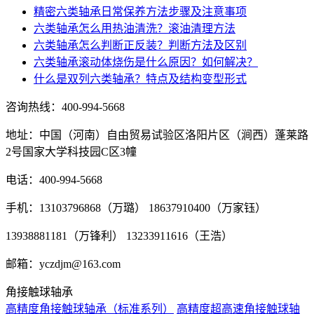
精密六类轴承日常保养方法步骤及注意事项
六类轴承怎么用热油清洗？滚油清理方法
六类轴承怎么判断正反装？判断方法及区别
六类轴承滚动体烧伤是什么原因？如何解决？
什么是双列六类轴承？特点及结构变型形式
咨询热线：
400-994-5668
地址：中国（河南）自由贸易试验区洛阳片区（涧西）蓬莱路
2号国家大学科技园C区3幢
电话：400-994-5668
手机：13103796868（万璐） 18637910400（万家钰）
13938881181（万锋利） 13233911616（王浩）
邮箱：yczdjm@163.com
角接触球轴承
高精度角接触球轴承（标准系列）
高精度超高速角接触球轴