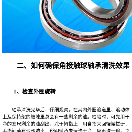
二、如何确保角接触球轴承清洗效果
1、检查外圈旋转
轴承清洗完毕后，仔细观察，在其内外圈滚道里、滚动体
上及保持架的缝隙里总会有一些剩余的油。检验时，可先用干
净的塞尺剩余的油刮出，涂于拇指上，用食指来回慢慢搓研，
手指间若有沙沙响声，说明轴承未清洗干净，应再洗一遍。之