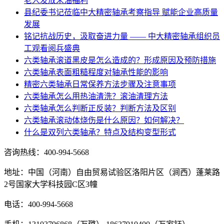
老人发放米油福利
县纪委书记莅临中大精密轴承考察指导 赋能企业高质量
发展
铭记抗战历史，汲取奋进力量 —— 中大精密轴承组织员
工观看阅兵盛典
六类轴承滚道黑皮是怎么造成的？形成原因及预防措施
六类轴承表面粗糙程度对轴承性能的影响
精密六类轴承日常保养方法步骤及注意事项
六类轴承怎么用热油清洗？滚油清理方法
六类轴承怎么判断正反装？判断方法及区别
六类轴承滚动体烧伤是什么原因？如何解决？
什么是双列六类轴承？特点及结构变型形式
咨询热线：
400-994-5668
地址：中国（河南）自由贸易试验区洛阳片区（涧西）蓬莱路
2号国家大学科技园C区3幢
电话：400-994-5668