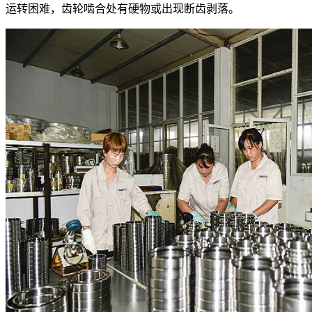
运转困难，齿轮啮合处有硬物或出现断齿剥落。