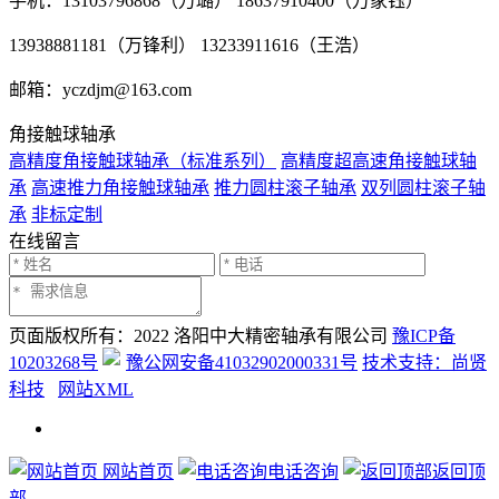
手机：13103796868（万璐） 18637910400（万家钰）
13938881181（万锋利） 13233911616（王浩）
邮箱：yczdjm@163.com
角接触球轴承
高精度角接触球轴承（标准系列）
高精度超高速角接触球轴
承
高速推力角接触球轴承
推力圆柱滚子轴承
双列圆柱滚子轴
承
非标定制
在线留言
页面版权所有：2022 洛阳中大精密轴承有限公司
豫ICP备
10203268号
豫公网安备41032902000331号
技术支持：尚贤
科技
网站XML
网站首页
电话咨询
返回顶
部